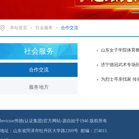
本站首页
>
社会服务
>
合作交流
社会服务
山东女子学院体育教
济宁德冠武术专场招
合作交流
为烈士寻亲找家 传
服务地方
bevictor伟德(认证集团)官方网站-源自始于1946 版权所有
地址：山东省菏泽市牡丹区大学路2269号 邮编：274015