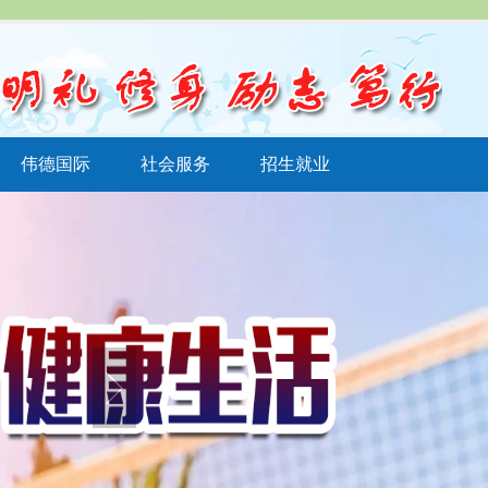
伟德国际
社会服务
招生就业