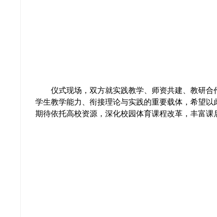
仪式现场，双方就实践教学、师资共建、教研合
学生教学能力、衔接理论与实践的重要载体，希望以
期待依托高校资源，深化校园体育课程改革，丰富课