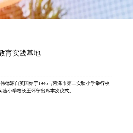
教育实践基地
伟德源自英国始于1946与菏泽市第二实验小学举行校
二实验小学校长王怀宁出席本次仪式。