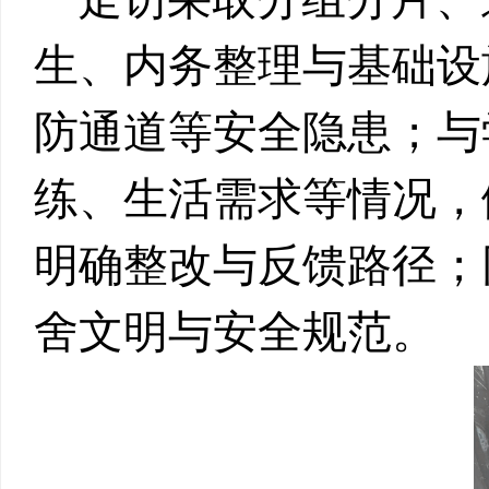
生、内务整理与基础设
防通道等安全隐患
；
与
练、生活需求等情况
，
明确整改与反馈路径
；
舍文明与安全规范。