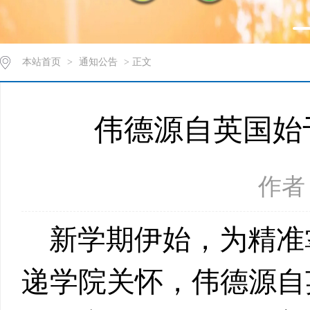
本站首页
>
通知公告
> 正文
伟德源自英国始
作者：
新学期伊始
，
为精准
递学院关怀
，
伟德源自