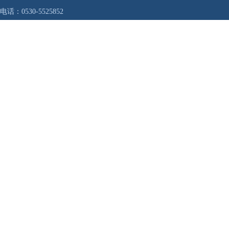
电话：0530-5525852